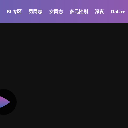
BL专区
男同志
女同志
多元性别
深夜
GaLa+