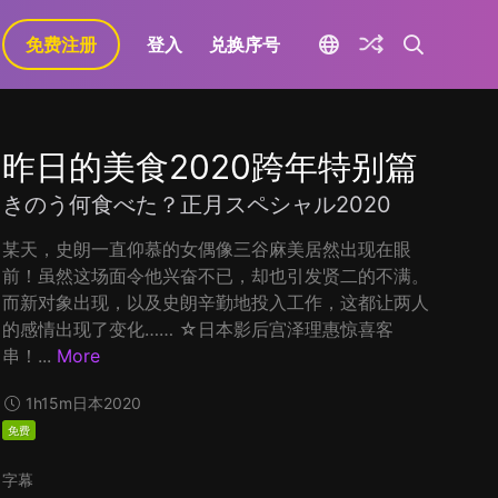
免费注册
登入
兑换序号
昨日的美食2020跨年特别篇
きのう何食べた？正月スペシャル2020
某天，史朗一直仰慕的女偶像三谷麻美居然出现在眼
前！虽然这场面令他兴奋不已，却也引发贤二的不满。
而新对象出现，以及史朗辛勤地投入工作，这都让两人
的感情出现了变化…… ☆日本影后宫泽理惠惊喜客
串！...
More
1h15m
日本
2020
免费
字幕