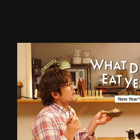
预告
剧照
推荐影片
剧情介绍