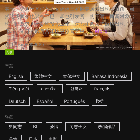
某天，史朗一直仰慕的女偶像三谷麻美居然出现在眼前！虽
然这场面令他兴奋不已，却也引发贤二的不满。而新对象出
现，以及史朗辛勤地投入工作，这都让两人的感情出现了变
化…… ☆日本影后宫泽理惠惊喜客串！...
More
1h15m
日本
2020
免费
字幕
English
繁體中文
简体中文
Bahasa Indonesia
Tiếng Việt
ภาษาไทย
한국어
français
Deutsch
Español
Português
हिन्दी
标签
男同志
BL
爱情
同志子女
改编作品
美食
日本
电影