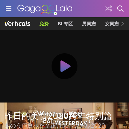
免费
BL专区
男同志
女同志
昨日的美食2020跨年特别篇
きのう何食べた？正月スペシャル2020