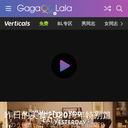
免费
BL专区
男同志
女同志
昨日的美食2020跨年特别篇
きのう何食べた？正月スペシャル2020