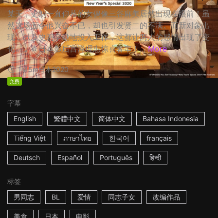
某天，史朗一直仰慕的女偶像三谷麻美居然出现在眼前！虽
然这场面令他兴奋不已，却也引发贤二的不满。而新对象出
现，以及史朗辛勤地投入工作，这都让两人的感情出现了变
化…… ☆日本影后宫泽理惠惊喜客串！...
More
1h15m
日本
2020
免费
字幕
English
繁體中文
简体中文
Bahasa Indonesia
Tiếng Việt
ภาษาไทย
한국어
français
Deutsch
Español
Português
हिन्दी
标签
男同志
BL
爱情
同志子女
改编作品
美食
日本
电影