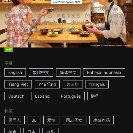
某天，史朗一直仰慕的女偶像三谷麻美居然出现在眼前！虽
然这场面令他兴奋不已，却也引发贤二的不满。而新对象出
现，以及史朗辛勤地投入工作，这都让两人的感情出现了变
化…… ☆日本影后宫泽理惠惊喜客串！...
More
1h15m
日本
2020
免费
字幕
English
繁體中文
简体中文
Bahasa Indonesia
Tiếng Việt
ภาษาไทย
한국어
français
Deutsch
Español
Português
हिन्दी
标签
男同志
BL
爱情
同志子女
改编作品
美食
日本
电影