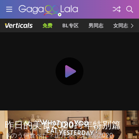
免费
BL专区
男同志
女同志
昨日的美食2020跨年特别篇
きのう何食べた？正月スペシャル2020