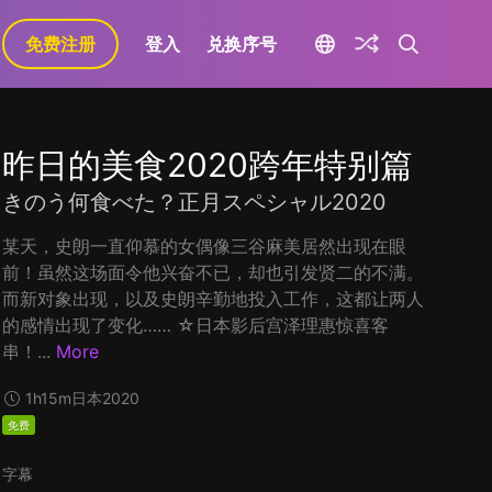
免费注册
登入
兑换序号
昨日的美食2020跨年特别篇
きのう何食べた？正月スペシャル2020
某天，史朗一直仰慕的女偶像三谷麻美居然出现在眼
前！虽然这场面令他兴奋不已，却也引发贤二的不满。
而新对象出现，以及史朗辛勤地投入工作，这都让两人
的感情出现了变化…… ☆日本影后宫泽理惠惊喜客
串！...
More
1h15m
日本
2020
免费
字幕