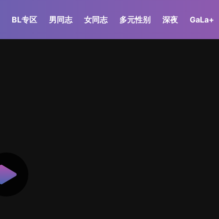
BL专区
男同志
女同志
多元性别
深夜
GaLa+