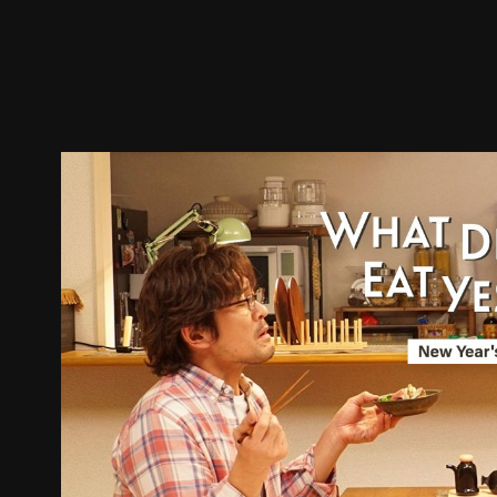
预告
剧照
推荐影片
剧情介绍