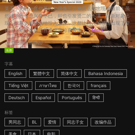
某天，史朗一直仰慕的女偶像三谷麻美居然出现在眼前！虽
然这场面令他兴奋不已，却也引发贤二的不满。而新对象出
现，以及史朗辛勤地投入工作，这都让两人的感情出现了变
化…… ☆日本影后宫泽理惠惊喜客串！...
More
1h15m
日本
2020
免费
字幕
English
繁體中文
简体中文
Bahasa Indonesia
Tiếng Việt
ภาษาไทย
한국어
français
Deutsch
Español
Português
हिन्दी
标签
男同志
BL
爱情
同志子女
改编作品
美食
日本
电影