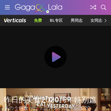
免费
BL专区
男同志
女同志
昨日的美食2020跨年特别篇
きのう何食べた？正月スペシャル2020