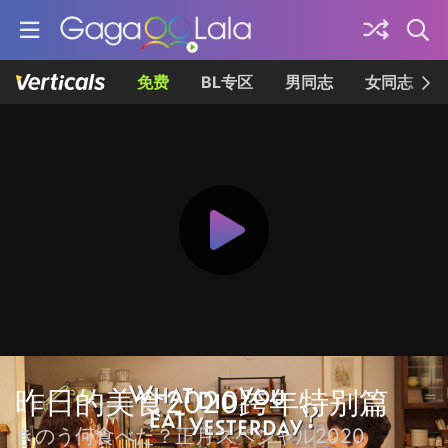
免费
BL专区
男同志
女同志
昨日的美食2020跨年特别篇
きのう何食べた？正月スペシャル2020