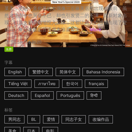
某天，史朗一直仰慕的女偶像三谷麻美居然出现在眼前！虽
然这场面令他兴奋不已，却也引发贤二的不满。而新对象出
现，以及史朗辛勤地投入工作，这都让两人的感情出现了变
化…… ☆日本影后宫泽理惠惊喜客串！...
More
1h15m
日本
2020
免费
字幕
English
繁體中文
简体中文
Bahasa Indonesia
Tiếng Việt
ภาษาไทย
한국어
français
Deutsch
Español
Português
हिन्दी
标签
男同志
BL
爱情
同志子女
改编作品
美食
日本
电影