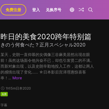
免费注册
登入
兑换序号
昨日的美食2020跨年特别篇
きのう何食べた？正月スペシャル2020
某天，史朗一直仰慕的女偶像三谷麻美居然出现在眼
前！虽然这场面令他兴奋不已，却也引发贤二的不满。
而新对象出现，以及史朗辛勤地投入工作，这都让两人
的感情出现了变化…… ☆日本影后宫泽理惠惊喜客
串！...
More
1h15m
日本
2020
免费
字幕