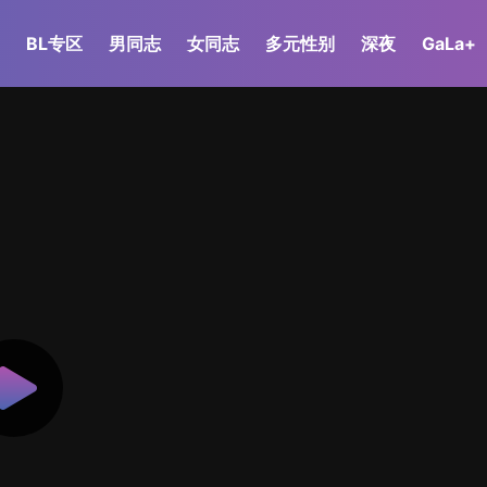
BL专区
男同志
女同志
多元性别
深夜
GaLa+