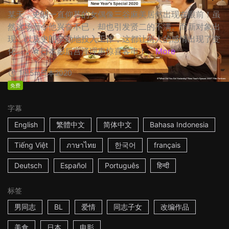
某天，史朗一直仰慕的女偶像三谷麻美居然出现在眼前！虽
然这场面令他兴奋不已，却也引发贤二的不满。而新对象出
现，以及史朗辛勤地投入工作，这都让两人的感情出现了变
化…… ☆日本影后宫泽理惠惊喜客串！...
More
1h15m
日本
2020
免费
字幕
English
繁體中文
简体中文
Bahasa Indonesia
Tiếng Việt
ภาษาไทย
한국어
français
Deutsch
Español
Português
हिन्दी
标签
男同志
BL
爱情
同志子女
改编作品
美食
日本
电影