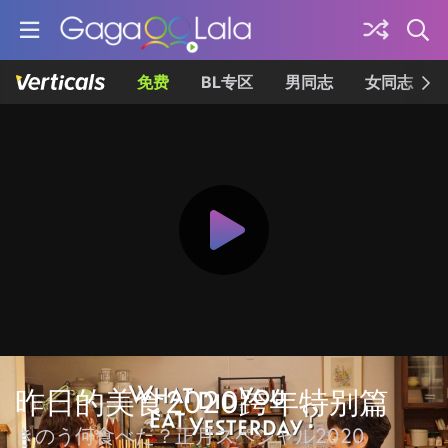
免费
BL专区
男同志
女同志
昨日的美食2020跨年特别篇
きのう何食べた？正月スペシャル2020