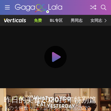
免费
BL专区
男同志
女同志
昨日的美食2020跨年特别篇
きのう何食べた？正月スペシャル2020