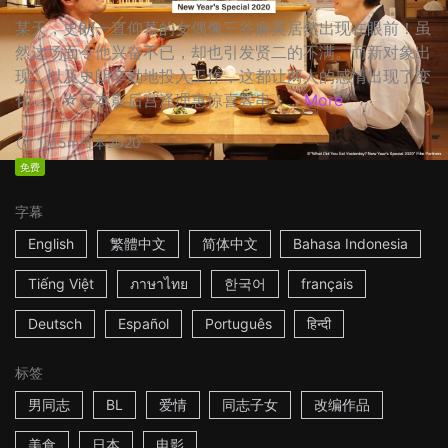
某天，史朗一直仰慕的女偶像三谷麻美居然出现在眼前！虽
然这场面令他兴奋不已，却也引发贤二的不满。而新对象出
现，以及史朗辛勤地投入工作，这都让两人的感情出现了变
化…… ☆日本影后宫泽理惠惊喜客串！...
More
1h15m
日本
2020
免费
字幕
English
繁體中文
简体中文
Bahasa Indonesia
Tiếng Việt
ภาษาไทย
한국어
français
Deutsch
Español
Português
हिन्दी
标签
男同志
BL
爱情
同志子女
改编作品
美食
日本
电影