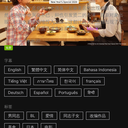
某天，史朗一直仰慕的女偶像三谷麻美居然出现在眼前！虽
然这场面令他兴奋不已，却也引发贤二的不满。而新对象出
现，以及史朗辛勤地投入工作，这都让两人的感情出现了变
化…… ☆日本影后宫泽理惠惊喜客串！...
More
1h15m
日本
2020
免费
字幕
English
繁體中文
简体中文
Bahasa Indonesia
Tiếng Việt
ภาษาไทย
한국어
français
Deutsch
Español
Português
हिन्दी
标签
男同志
BL
爱情
同志子女
改编作品
美食
日本
电影