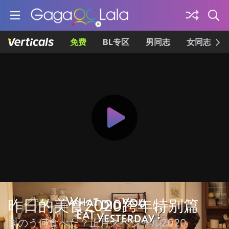
免费
BL专区
男同志
女同志
昨日的美食2020跨年特别篇
きのう何食べた？正月スペシャル2020