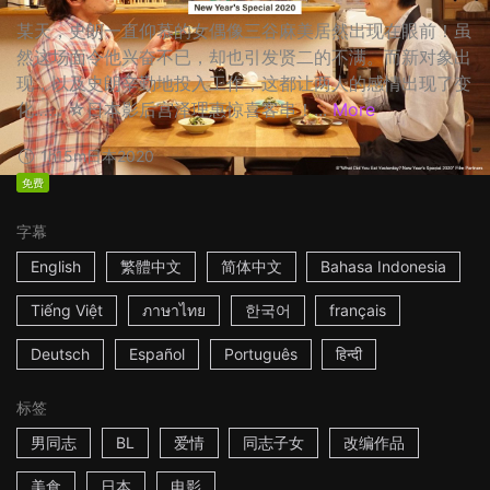
某天，史朗一直仰慕的女偶像三谷麻美居然出现在眼前！虽
然这场面令他兴奋不已，却也引发贤二的不满。而新对象出
现，以及史朗辛勤地投入工作，这都让两人的感情出现了变
化…… ☆日本影后宫泽理惠惊喜客串！...
More
1h15m
日本
2020
免费
字幕
English
繁體中文
简体中文
Bahasa Indonesia
Tiếng Việt
ภาษาไทย
한국어
français
Deutsch
Español
Português
हिन्दी
标签
男同志
BL
爱情
同志子女
改编作品
美食
日本
电影