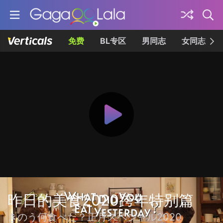
免费
BL专区
男同志
女同志
昨日的美食2020跨年特别篇
きのう何食べた？正月スペシャル2020