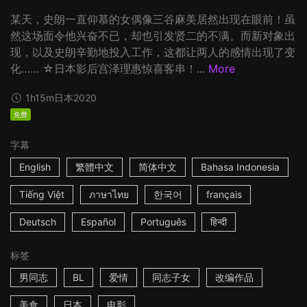
某天，史朗一直仰慕的女偶像三谷麻美居然出现在眼前！虽
然这场面令他兴奋不已，却也引发贤二的不满。而新对象出
现，以及史朗辛勤地投入工作，这都让两人的感情出现了变
化…… ☆日本影后宫泽理惠惊喜客串！...
More
1h15m
日本
2020
免费
字幕
English
繁體中文
简体中文
Bahasa Indonesia
Tiếng Việt
ภาษาไทย
한국어
français
Deutsch
Español
Português
हिन्दी
标签
男同志
BL
爱情
同志子女
改编作品
美食
日本
电影