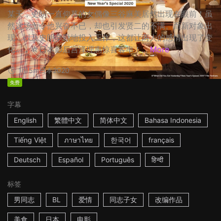
某天，史朗一直仰慕的女偶像三谷麻美居然出现在眼前！虽
然这场面令他兴奋不已，却也引发贤二的不满。而新对象出
现，以及史朗辛勤地投入工作，这都让两人的感情出现了变
化…… ☆日本影后宫泽理惠惊喜客串！...
More
1h15m
日本
2020
免费
字幕
English
繁體中文
简体中文
Bahasa Indonesia
Tiếng Việt
ภาษาไทย
한국어
français
Deutsch
Español
Português
हिन्दी
标签
男同志
BL
爱情
同志子女
改编作品
美食
日本
电影