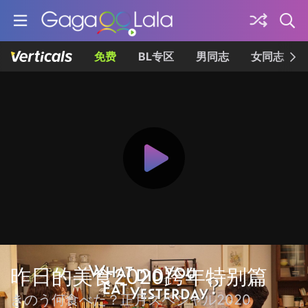
免费
BL专区
男同志
女同志
昨日的美食2020跨年特别篇
きのう何食べた？正月スペシャル2020