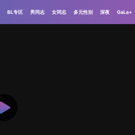
BL专区
男同志
女同志
多元性别
深夜
GaLa+