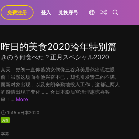
免费注册
登入
兑换序号
昨日的美食2020跨年特别篇
きのう何食べた？正月スペシャル2020
某天，史朗一直仰慕的女偶像三谷麻美居然出现在眼
前！虽然这场面令他兴奋不已，却也引发贤二的不满。
而新对象出现，以及史朗辛勤地投入工作，这都让两人
的感情出现了变化…… ☆日本影后宫泽理惠惊喜客
串！...
More
1h15m
日本
2020
免费
字幕