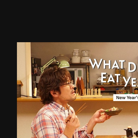
预告
剧照
推荐影片
剧情介绍