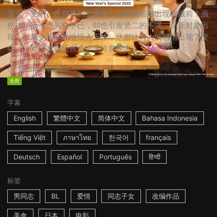
某天，史朗一直仰慕的女偶像三谷麻美居然出现在眼前！虽
然这场面令他兴奋不已，却也引发贤二的不满。而新对象出
现，以及史朗辛勤地投入工作，这都让两人的感情出现了变
化…… ☆日本影后宫泽理惠惊喜客串！...
More
1h15m
日本
2020
免费
字幕
English
繁體中文
简体中文
Bahasa Indonesia
Tiếng Việt
ภาษาไทย
한국어
français
Deutsch
Español
Português
हिन्दी
标签
男同志
BL
爱情
同志子女
改编作品
美食
日本
电影