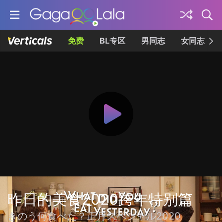
免费
BL专区
男同志
女同志
昨日的美食2020跨年特别篇
きのう何食べた？正月スペシャル2020