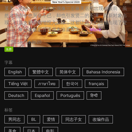
某天，史朗一直仰慕的女偶像三谷麻美居然出现在眼前！虽
然这场面令他兴奋不已，却也引发贤二的不满。而新对象出
现，以及史朗辛勤地投入工作，这都让两人的感情出现了变
化…… ☆日本影后宫泽理惠惊喜客串！...
More
1h15m
日本
2020
免费
字幕
English
繁體中文
简体中文
Bahasa Indonesia
Tiếng Việt
ภาษาไทย
한국어
français
Deutsch
Español
Português
हिन्दी
标签
男同志
BL
爱情
同志子女
改编作品
美食
日本
电影