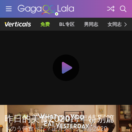
免费
BL专区
男同志
女同志
昨日的美食2020跨年特别篇
きのう何食べた？正月スペシャル2020