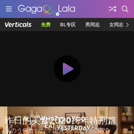
免费
BL专区
男同志
女同志
昨日的美食2020跨年特别篇
きのう何食べた？正月スペシャル2020