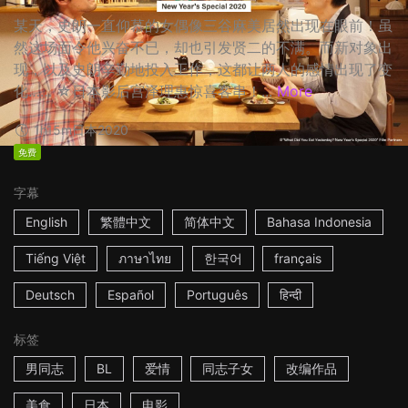
某天，史朗一直仰慕的女偶像三谷麻美居然出现在眼前！虽
然这场面令他兴奋不已，却也引发贤二的不满。而新对象出
现，以及史朗辛勤地投入工作，这都让两人的感情出现了变
化…… ☆日本影后宫泽理惠惊喜客串！...
More
1h15m
日本
2020
免费
字幕
English
繁體中文
简体中文
Bahasa Indonesia
Tiếng Việt
ภาษาไทย
한국어
français
Deutsch
Español
Português
हिन्दी
标签
男同志
BL
爱情
同志子女
改编作品
美食
日本
电影