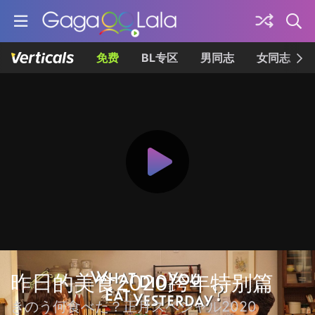
免费
BL专区
男同志
女同志
昨日的美食2020跨年特别篇
きのう何食べた？正月スペシャル2020