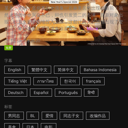
某天，史朗一直仰慕的女偶像三谷麻美居然出现在眼前！虽
然这场面令他兴奋不已，却也引发贤二的不满。而新对象出
现，以及史朗辛勤地投入工作，这都让两人的感情出现了变
化…… ☆日本影后宫泽理惠惊喜客串！...
More
1h15m
日本
2020
免费
字幕
English
繁體中文
简体中文
Bahasa Indonesia
Tiếng Việt
ภาษาไทย
한국어
français
Deutsch
Español
Português
हिन्दी
标签
男同志
BL
爱情
同志子女
改编作品
美食
日本
电影