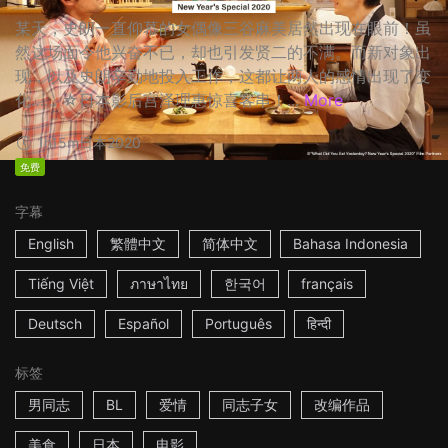
某天，史朗一直仰慕的女偶像三谷麻美居然出现在眼前！虽
然这场面令他兴奋不已，却也引发贤二的不满。而新对象出
现，以及史朗辛勤地投入工作，这都让两人的感情出现了变
化…… ☆日本影后宫泽理惠惊喜客串！...
More
1h15m
日本
2020
免费
字幕
English
繁體中文
简体中文
Bahasa Indonesia
Tiếng Việt
ภาษาไทย
한국어
français
Deutsch
Español
Português
हिन्दी
标签
男同志
BL
爱情
同志子女
改编作品
美食
日本
电影