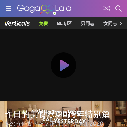
免费
BL专区
男同志
女同志
昨日的美食2020跨年特别篇
きのう何食べた？正月スペシャル2020