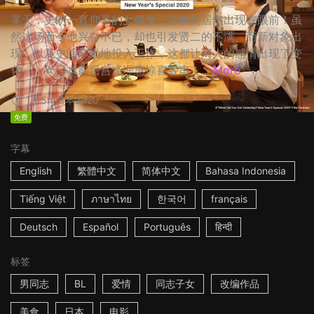
某天，史朗一直仰慕的女偶像三谷麻美居然出现在眼前！虽
然这场面令他兴奋不已，却也引发贤二的不满。而新对象出
现，以及史朗辛勤地投入工作，这都让两人的感情出现了变
化…… ☆日本影后宫泽理惠惊喜客串！...
More
1h15m
日本
2020
免费
字幕
English
繁體中文
简体中文
Bahasa Indonesia
Tiếng Việt
ภาษาไทย
한국어
français
Deutsch
Español
Português
हिन्दी
标签
男同志
BL
爱情
同志子女
改编作品
美食
日本
电影