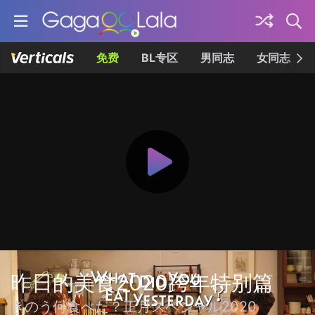
免费
BL专区
男同志
女同志
昨日的美食2020跨年特别篇
きのう何食べた？正月スペシャル2020