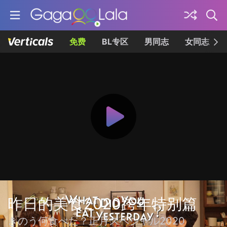
免费
BL专区
男同志
女同志
昨日的美食2020跨年特别篇
きのう何食べた？正月スペシャル2020