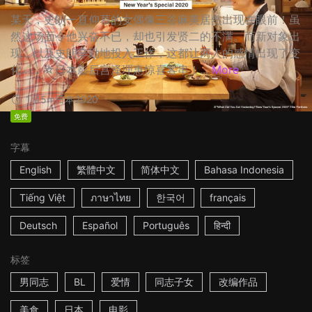
某天，史朗一直仰慕的女偶像三谷麻美居然出现在眼前！虽
然这场面令他兴奋不已，却也引发贤二的不满。而新对象出
现，以及史朗辛勤地投入工作，这都让两人的感情出现了变
化…… ☆日本影后宫泽理惠惊喜客串！...
More
1h15m
日本
2020
免费
字幕
English
繁體中文
简体中文
Bahasa Indonesia
Tiếng Việt
ภาษาไทย
한국어
français
Deutsch
Español
Português
हिन्दी
标签
男同志
BL
爱情
同志子女
改编作品
美食
日本
电影