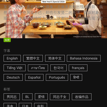
某天，史朗一直仰慕的女偶像三谷麻美居然出现在眼前！虽
然这场面令他兴奋不已，却也引发贤二的不满。而新对象出
现，以及史朗辛勤地投入工作，这都让两人的感情出现了变
化…… ☆日本影后宫泽理惠惊喜客串！...
More
1h15m
日本
2020
免费
字幕
English
繁體中文
简体中文
Bahasa Indonesia
Tiếng Việt
ภาษาไทย
한국어
français
Deutsch
Español
Português
हिन्दी
标签
男同志
BL
爱情
同志子女
改编作品
美食
日本
电影