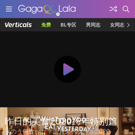
免费
BL专区
男同志
女同志
昨日的美食2020跨年特别篇
きのう何食べた？正月スペシャル2020