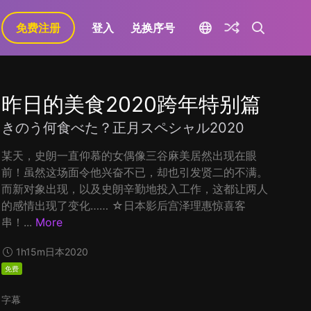
免费注册
登入
兑换序号
昨日的美食2020跨年特别篇
きのう何食べた？正月スペシャル2020
某天，史朗一直仰慕的女偶像三谷麻美居然出现在眼
前！虽然这场面令他兴奋不已，却也引发贤二的不满。
而新对象出现，以及史朗辛勤地投入工作，这都让两人
的感情出现了变化…… ☆日本影后宫泽理惠惊喜客
串！...
More
1h15m
日本
2020
免费
字幕