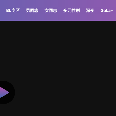
BL专区
男同志
女同志
多元性别
深夜
GaLa+