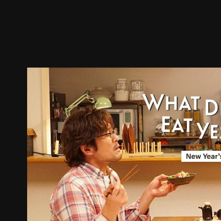
预告
剧照
推荐影片
剧情介绍