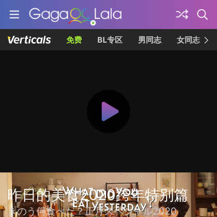
免费
BL专区
男同志
女同志
昨日的美食2020跨年特别篇
きのう何食べた？正月スペシャル2020