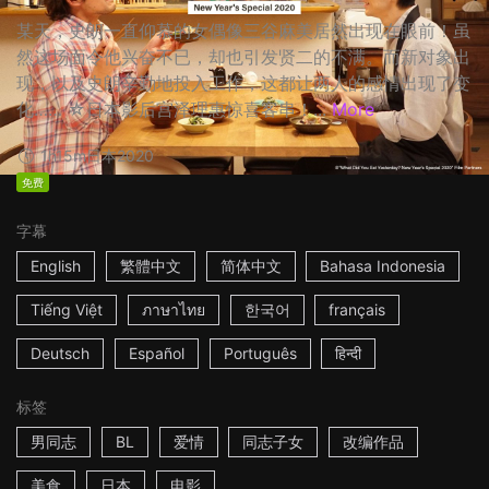
某天，史朗一直仰慕的女偶像三谷麻美居然出现在眼前！虽
然这场面令他兴奋不已，却也引发贤二的不满。而新对象出
现，以及史朗辛勤地投入工作，这都让两人的感情出现了变
化…… ☆日本影后宫泽理惠惊喜客串！...
More
1h15m
日本
2020
免费
字幕
English
繁體中文
简体中文
Bahasa Indonesia
Tiếng Việt
ภาษาไทย
한국어
français
Deutsch
Español
Português
हिन्दी
标签
男同志
BL
爱情
同志子女
改编作品
美食
日本
电影