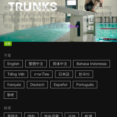
史蒂夫是直男（至少这是他所认为的），但当他去游泳时，
惊觉水底下的自己竟然会对男人产生好感，这个奇妙的转变
不禁让史蒂夫开始自我怀疑…… ☆这座泳池有魔法？是不是
同志，下水就知道！ ☆透过创意...
More
12m
英国
2011
免费
字幕
English
繁體中文
简体中文
Bahasa Indonesia
Tiếng Việt
ภาษาไทย
日本語
한국어
français
Deutsch
Español
Português
हिन्दी
标签
男同志
情欲
性向启蒙
运动
欧洲