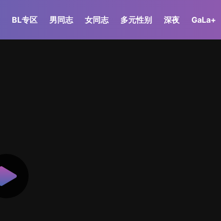
BL专区
男同志
女同志
多元性别
深夜
GaLa+