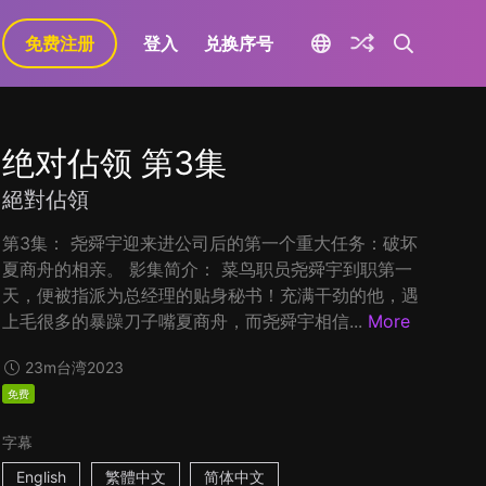
免费注册
登入
兑换序号
绝对佔领 第3集
絕對佔領
第3集： 尧舜宇迎来进公司后的第一个重大任务：破坏
夏商舟的相亲。 影集简介： 菜鸟职员尧舜宇到职第一
天，便被指派为总经理的贴身秘书！充满干劲的他，遇
上毛很多的暴躁刀子嘴夏商舟，而尧舜宇相信...
More
23m
台湾
2023
免费
字幕
English
繁體中文
简体中文