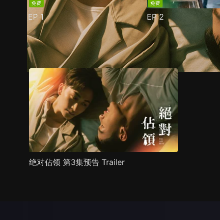
免费
免费
EP
1
EP
2
预告
剧照
推荐影片
剧情介绍
绝对佔领 第3集预告 Trailer