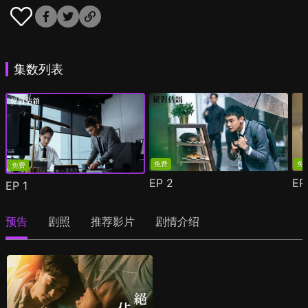
集数列表
免费
免
免费
EP
2
E
EP
1
预告
剧照
推荐影片
剧情介绍