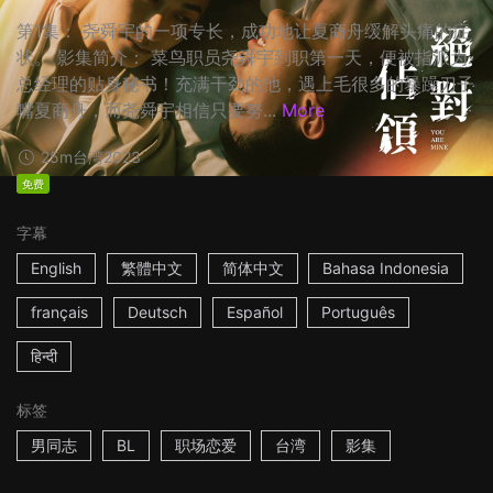
第1集： 尧舜宇的一项专长，成功地让夏商舟缓解头痛的症
状。 影集简介： 菜鸟职员尧舜宇到职第一天，便被指派为
总经理的贴身秘书！充满干劲的他，遇上毛很多的暴躁刀子
嘴夏商舟，而尧舜宇相信只要努...
More
25m
台湾
2023
免费
字幕
English
繁體中文
简体中文
Bahasa Indonesia
français
Deutsch
Español
Português
हिन्दी
标签
男同志
BL
职场恋爱
台湾
影集