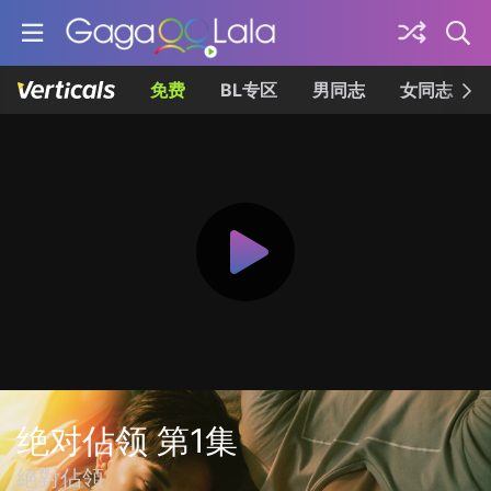
免费
BL专区
男同志
女同志
绝对佔领 第1集
絕對佔領