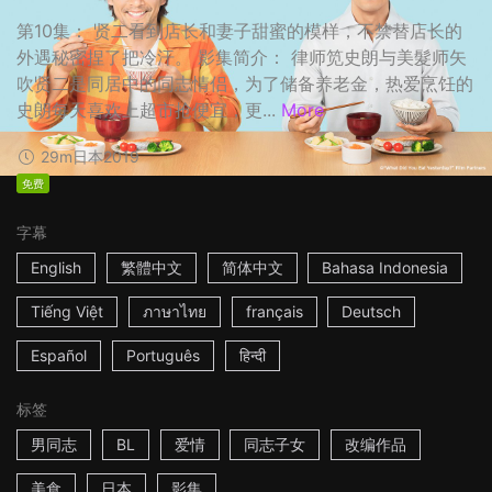
第10集： 贤二看到店长和妻子甜蜜的模样，不禁替店长的
外遇秘密捏了把冷汗。 影集简介： 律师笕史朗与美髮师矢
吹贤二是同居中的同志情侣，为了储备养老金，热爱烹饪的
史朗每天喜欢上超市抢便宜，更...
More
29m
日本
2019
免费
字幕
English
繁體中文
简体中文
Bahasa Indonesia
Tiếng Việt
ภาษาไทย
français
Deutsch
Español
Português
हिन्दी
标签
男同志
BL
爱情
同志子女
改编作品
美食
日本
影集