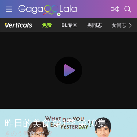
免费
BL专区
男同志
女同志
昨日的美食 第1季 第10集
きのう何食べた？