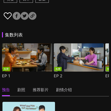
集数列表
免费
免费
免
EP
1
EP
2
E
预告
剧照
推荐影片
剧情介绍