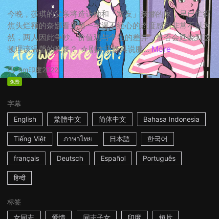
今晚，莎琪的父亲将造访她和「室友」奈娜的家，早已忙得
焦头烂额的奈娜看见另一半漫不经心的态度感到非常不以为
然，两人因此争吵。价值观与个性的差异，是否会延烧到这
顿理该温馨的晚餐？ ☆剧本流畅具说服...
More
6m
印度
2022
免费
字幕
English
繁體中文
简体中文
Bahasa Indonesia
Tiếng Việt
ภาษาไทย
日本語
한국어
français
Deutsch
Español
Português
हिन्दी
标签
女同志
爱情
同志子女
印度
短片