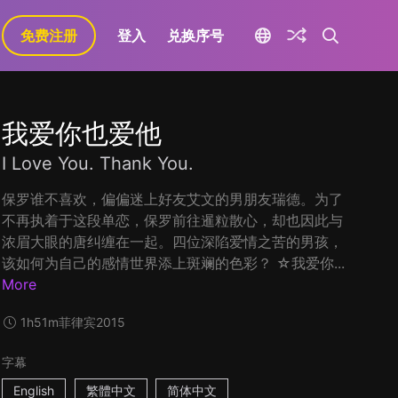
免费注册
登入
兑换序号
我爱你也爱他
I Love You. Thank You.
保罗谁不喜欢，偏偏迷上好友艾文的男朋友瑞德。为了
不再执着于这段单恋，保罗前往暹粒散心，却也因此与
浓眉大眼的唐纠缠在一起。四位深陷爱情之苦的男孩，
该如何为自己的感情世界添上斑斓的色彩？ ☆我爱你...
More
1h51m
菲律宾
2015
字幕
English
繁體中文
简体中文