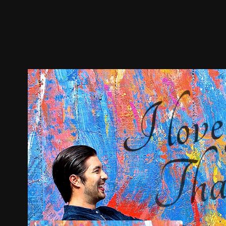
预告
剧照
推荐影片
剧情介绍