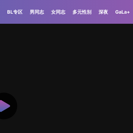
BL专区
男同志
女同志
多元性别
深夜
GaLa+