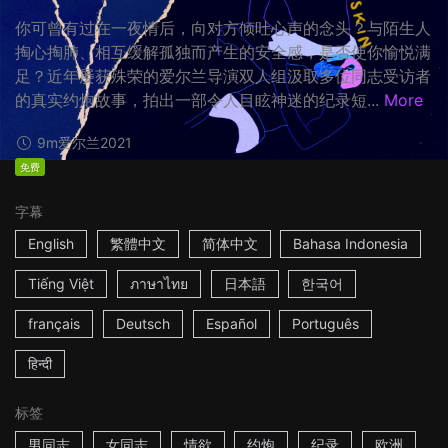
你可曾有过在一夜情后，向对方倾吐心声的念头？与陌生人
掏心掏肺、相互缓解孤独而产生的安全感，是否使你愉悦满
足？近年屡获殊荣的爱尔兰导演双人组汲取多位同志受访者
的真实约炮故事，拍出一部令人目眩神迷的纪录短...
More
9m
爱尔兰
2021
免费
字幕
English
繁體中文
简体中文
Bahasa Indonesia
Tiếng Việt
ภาษาไทย
日本語
한국어
français
Deutsch
Español
Português
हिन्दी
标签
男同志
女同志
情欲
约炮
纪录
欧洲