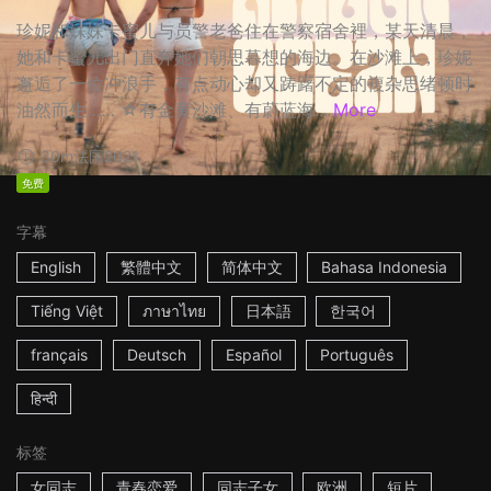
珍妮和妹妹卡蜜儿与员警老爸住在警察宿舍裡，某天清晨，
她和卡蜜儿出门直奔她们朝思暮想的海边。在沙滩上，珍妮
邂逅了一位冲浪手，有点动心却又踌躇不定的複杂思绪顿时
油然而生…… ☆有金黄沙滩、有蔚蓝海...
More
30m
法国
2021
免费
字幕
English
繁體中文
简体中文
Bahasa Indonesia
Tiếng Việt
ภาษาไทย
日本語
한국어
français
Deutsch
Español
Português
हिन्दी
标签
女同志
青春恋爱
同志子女
欧洲
短片