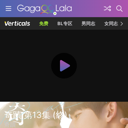
免费
BL专区
男同志
女同志
奇蹟 第13集 (终)
奇蹟