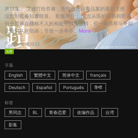
第13集： 艾迪打给哲睿，告知他校园毒品案的幕后主使，
没想到哲睿却遭暗算。 影集简介： 立志从医的宗易和黑道
分子哲睿在格格不入的相处中日久生情，但一场黑帮斗争却
让他们从此陌路；导致一连串不...
More
30m
台湾
2023
免费
字幕
English
繁體中文
简体中文
français
Deutsch
Español
Português
हिन्दी
标签
男同志
BL
青春恋爱
改编作品
台湾
影集