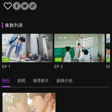
集数列表
免费
免费
免
EP
1
EP
2
E
预告
剧照
推荐影片
剧情介绍