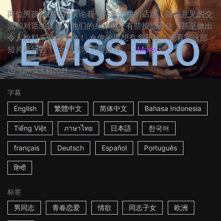
两位男孩在房间裡谈论着一个关于性的话题。随着意见的交
流和对话的延伸，他们的身体似乎有些按捺不住，甚至做出
令人始料未及的举动！ ☆你的思想有多开放？先看完这部
短片再回答！ ☆导演埋下震撼弹，...
More
12m
义大利
2021
字幕
English
繁體中文
简体中文
Bahasa Indonesia
Tiếng Việt
ภาษาไทย
日本語
한국어
français
Deutsch
Español
Português
हिन्दी
标签
男同志
青春恋爱
情欲
同志子女
欧洲