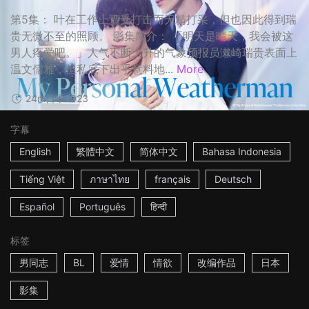
第5集： 叶在工作上遭受打击而无精打采，但也因此得到瑞
贵无微不至的照顾。 影集简介： 「明天是晴天，我会被这
男人疼爱吧。」人气不断上升的气象预报员濑崎瑞贵表面上
温文儒雅，但私底下出乎意料地...
More
24m
日本
2023
字幕
English
繁體中文
简体中文
Bahasa Indonesia
Tiếng Việt
ภาษาไทย
français
Deutsch
Español
Português
हिन्दी
标签
男同志
BL
爱情
情欲
改编作品
日本
影集