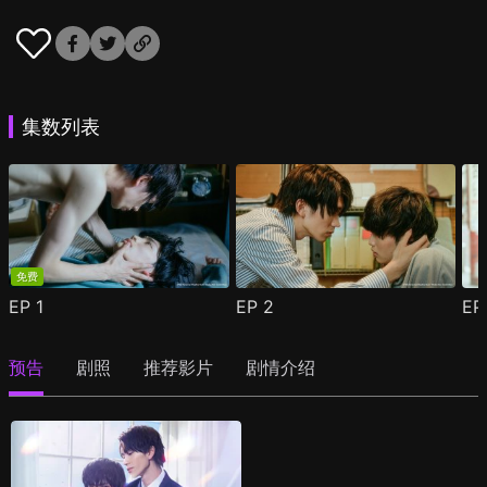
集数列表
免费
EP
1
EP
2
E
预告
剧照
推荐影片
剧情介绍