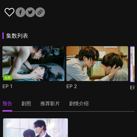
集数列表
免费
EP
1
EP
2
E
预告
剧照
推荐影片
剧情介绍