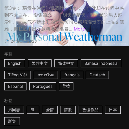
第3集： 瑞贵在休假时邀请叶外出约会，但叶却在过程中感
到不太自在。 影集简介： 「明天是晴天，我会被这男人疼
爱吧。」人气不断上升的气象预报员濑崎瑞贵表面上温文儒
雅，但私底下出乎意料地是名暴...
More
24m
日本
2023
字幕
English
繁體中文
简体中文
Bahasa Indonesia
Tiếng Việt
ภาษาไทย
français
Deutsch
Español
Português
हिन्दी
标签
男同志
BL
爱情
情欲
改编作品
日本
影集