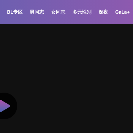
BL专区
男同志
女同志
多元性别
深夜
GaLa+