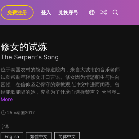
免费注册
登入
兑换序号
修女的试炼
The Serpent's Song
位于泰国农村的隐密修道院内，来自大城市的音乐老师
试图帮助年轻修女开口言语。修女因为情慾萌生与性向
困顿，在信仰坚定保守的宗教观点冲突中进而闭语。曾
经能歌能唱的她，究竟为了什麽而选择禁声？ ☆当琴...
More
25m
泰国
2017
字幕
English
繁體中文
简体中文