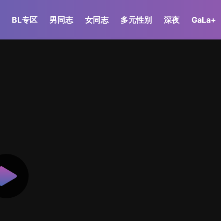
BL专区
男同志
女同志
多元性别
深夜
GaLa+