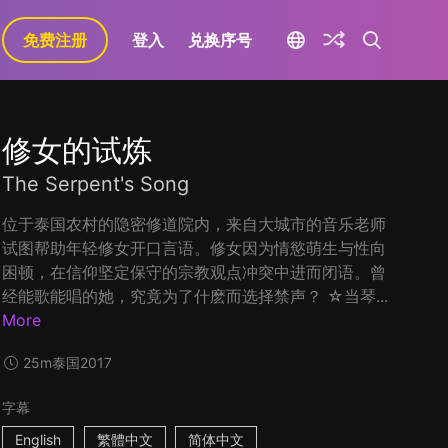
免费注册
登入
兑换序号
修女的试炼
The Serpent's Song
位于泰国农村的隐密修道院内，来自大城市的音乐老师
试图帮助年轻修女开口言语。修女因为情慾萌生与性向
困顿，在信仰坚定保守的宗教观点冲突中进而闭语。曾
经能歌能唱的她，究竟为了什麽而选择禁声？ ☆当琴...
More
25m
泰国
2017
字幕
English
繁體中文
简体中文