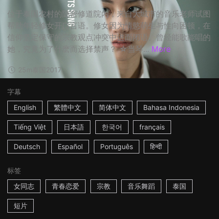
位于泰国农村的隐密修道院内，来自大城市的音乐老师试图
帮助年轻修女开口言语。修女因为情慾萌生与性向困顿，在
信仰坚定保守的宗教观点冲突中进而闭语。曾经能歌能唱的
她，究竟为了什麽而选择禁声？ ☆当琴...
More
25m
泰国
2017
字幕
English
繁體中文
简体中文
Bahasa Indonesia
Tiếng Việt
日本語
한국어
français
Deutsch
Español
Português
हिन्दी
标签
女同志
青春恋爱
宗教
音乐舞蹈
泰国
短片