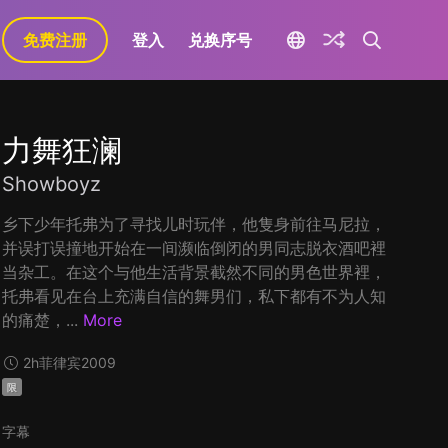
免费注册
登入
兑换序号
力舞狂澜
Showboyz
乡下少年托弗为了寻找儿时玩伴，他隻身前往马尼拉，
并误打误撞地开始在一间濒临倒闭的男同志脱衣酒吧裡
当杂工。在这个与他生活背景截然不同的男色世界裡，
托弗看见在台上充满自信的舞男们，私下都有不为人知
的痛楚，...
More
2h
菲律宾
2009
限
字幕