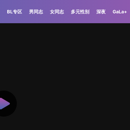
BL专区
男同志
女同志
多元性别
深夜
GaLa+