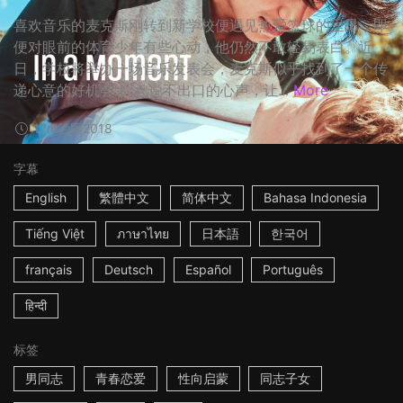
喜欢音乐的麦克斯刚转到新学校便遇见热爱篮球的里昂，即
便对眼前的体育少年有些心动，他仍然不敢轻易表白。近
日，学校将举办一场音乐发表会，麦克斯似乎找到了一个传
递心意的好机会！ ☆说不出口的心声，让...
More
17m
德国
2018
字幕
English
繁體中文
简体中文
Bahasa Indonesia
Tiếng Việt
ภาษาไทย
日本語
한국어
français
Deutsch
Español
Português
हिन्दी
标签
男同志
青春恋爱
性向启蒙
同志子女