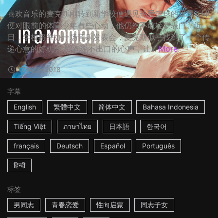
喜欢音乐的麦克斯刚转到新学校便遇见热爱篮球的里昂，即
便对眼前的体育少年有些心动，他仍然不敢轻易表白。近
日，学校将举办一场音乐发表会，麦克斯似乎找到了一个传
递心意的好机会！ ☆说不出口的心声，让...
More
17m
德国
2018
字幕
English
繁體中文
简体中文
Bahasa Indonesia
Tiếng Việt
ภาษาไทย
日本語
한국어
français
Deutsch
Español
Português
हिन्दी
标签
男同志
青春恋爱
性向启蒙
同志子女