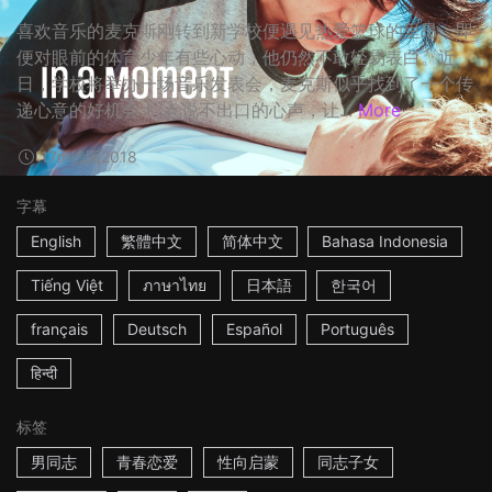
喜欢音乐的麦克斯刚转到新学校便遇见热爱篮球的里昂，即
便对眼前的体育少年有些心动，他仍然不敢轻易表白。近
日，学校将举办一场音乐发表会，麦克斯似乎找到了一个传
递心意的好机会！ ☆说不出口的心声，让...
More
17m
德国
2018
字幕
English
繁體中文
简体中文
Bahasa Indonesia
Tiếng Việt
ภาษาไทย
日本語
한국어
français
Deutsch
Español
Português
हिन्दी
标签
男同志
青春恋爱
性向启蒙
同志子女