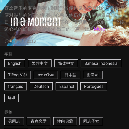
喜欢音乐的麦克斯刚转到新学校便遇见热爱篮球的里昂，即
便对眼前的体育少年有些心动，他仍然不敢轻易表白。近
日，学校将举办一场音乐发表会，麦克斯似乎找到了一个传
递心意的好机会！ ☆说不出口的心声，让...
More
17m
德国
2018
字幕
English
繁體中文
简体中文
Bahasa Indonesia
Tiếng Việt
ภาษาไทย
日本語
한국어
français
Deutsch
Español
Português
हिन्दी
标签
男同志
青春恋爱
性向启蒙
同志子女