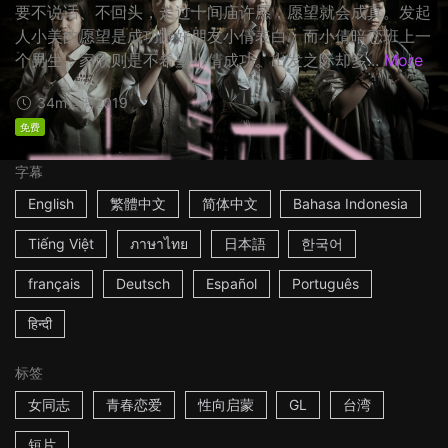
要不说话、不回头，走过十间庙许愿，愿望就会成真。发起
人小美的愿望是成功跟好朋友小倩表白；而小倩暗恋班上一
个男生；家欣则是不希望小倩成功。出发之际却多...
More
34m
臺湾
2019
免费
字幕
English
繁體中文
简体中文
Bahasa Indonesia
Tiếng Việt
ภาษาไทย
日本語
한국어
français
Deutsch
Español
Português
हिन्दी
标签
女同志
青春恋爱
性向启蒙
GL
台湾
短片