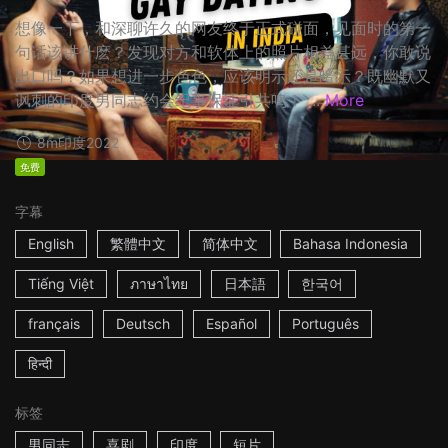
想像一下，和深聊许久的网友终于正式碰面，见面时的第一
句话该讲什麽？发现对方和软体上的照片相差甚远，你敢说
出口吗？如果想进一步色色，应该明示还是暗示？既幽默又
讽刺的印度男同志约会纪事保证引共鸣！ ...
More
8m
印度
2022
免费
字幕
English
繁體中文
简体中文
Bahasa Indonesia
Tiếng Việt
ภาษาไทย
日本語
한국어
français
Deutsch
Español
Português
हिन्दी
标签
男同志
喜剧
印度
短片