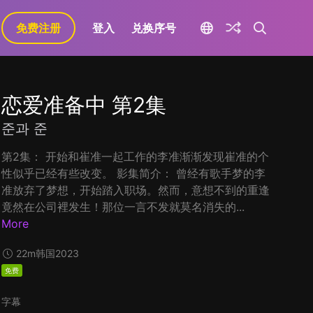
免费注册
登入
兑换序号
恋爱准备中 第2集
준과 준
第2集： 开始和崔准一起工作的李准渐渐发现崔准的个
性似乎已经有些改变。 影集简介： 曾经有歌手梦的李
准放弃了梦想，开始踏入职场。然而，意想不到的重逢
竟然在公司裡发生！那位一言不发就莫名消失的...
More
22m
韩国
2023
免费
字幕