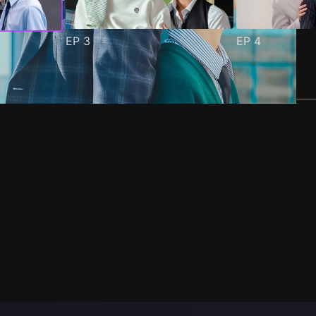
EP
3
EP
4