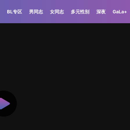
BL专区
男同志
女同志
多元性别
深夜
GaLa+