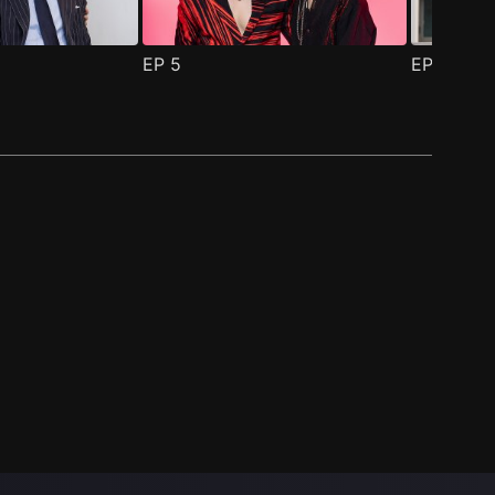
EP
5
EP
6