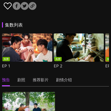
集数列表
免费
免费
免
EP
1
EP
2
E
预告
剧照
推荐影片
剧情介绍