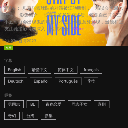
第6集： 步夏与篮球队的对话被江驰听到，一场误会也因此
产生。 影集简介： 步夏在爷爷告别式后，惊觉自己耳边三
不五时就会出现鬼的声音！不过，步夏意外发现，当他和室
友江驰接触得越深入，他就不会...
More
22m
台湾
2023
免费
字幕
English
繁體中文
简体中文
français
Deutsch
Español
Português
हिन्दी
标签
男同志
BL
青春恋爱
同志子女
喜剧
奇幻
台湾
影集