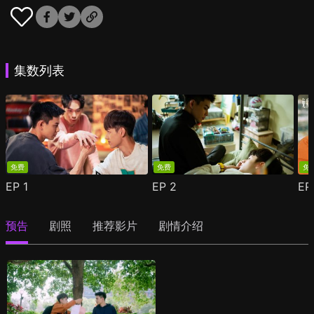
集数列表
免费
免费
免
EP
1
EP
2
E
预告
剧照
推荐影片
剧情介绍