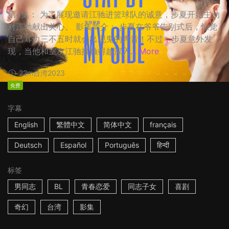
第4集： 为了展现邀请江驰进篮球队的诚意，步夏开始主动
对江驰献出关心。 影集简介： 步夏在爷爷告别式后，惊觉
自己耳边三不五时就会出现鬼的声音！不过，步夏意外发
现，当他和室友江驰接触得越深入...
More
22m
台湾
2023
免费
字幕
English
繁體中文
简体中文
français
Deutsch
Español
Português
हिन्दी
标签
男同志
BL
青春恋爱
同志子女
喜剧
奇幻
台湾
影集